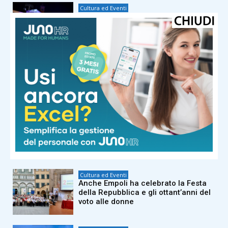
Cultura ed Eventi
La Notte Bianca illumina il centro di
Empoli, il commercio festeggia con
musica e luminarie
Cultura ed Eventi
Empoli Jazz Festival, cinque serate di
grandi nomi nel cuore della città
Cultura ed Eventi
Torna a Empoli il festival di storia
contemporanea Contè Sto: tutti gli
appuntamenti dal 18 al 20 settembre
Cultura ed Eventi
Anche Empoli ha celebrato la Festa
della Repubblica e gli ottant’anni del
voto alle donne