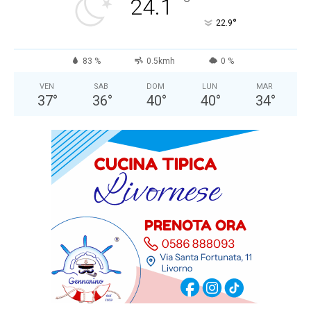
°
24.1
°
22.9
83 %
0.5kmh
0 %
VEN
SAB
DOM
LUN
MAR
37
°
36
°
40
°
40
°
34
°