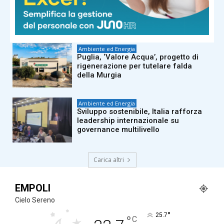
Sostenibilità, quarta certificazione B
Corp per Davines: “Si rafforza patto
per ambiente”
Ambiente ed Energia
Puglia, ‘Valore Acqua’, progetto di
rigenerazione per tutelare falda
della Murgia
Ambiente ed Energia
Sviluppo sostenibile, Italia rafforza
leadership internazionale su
governance multilivello
Carica altri
EMPOLI
Cielo Sereno
°
25.7
°
C