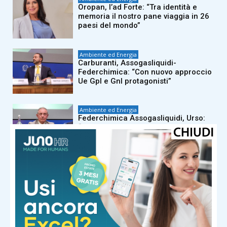
Oropan, l’ad Forte: “Tra identità e
memoria il nostro pane viaggia in 26
paesi del mondo”
Ambiente ed Energia
Carburanti, Assogasliquidi-
Federchimica: “Con nuovo approccio
Ue Gpl e Gnl protagonisti”
Ambiente ed Energia
Federchimica Assogasliquidi, Urso:
“Filiera fondamentale per i piccoli
centri”
Ambiente ed Energia
Pettenon Cosmetics, quinto bilancio
sostenibilità: “Neutralità carbonica e
100% energia da rinnovabili”
Ambiente ed Energia