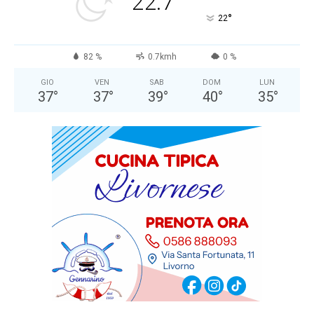
22.7
°
22
82 %
0.7kmh
0 %
GIO
VEN
SAB
DOM
LUN
37
°
37
°
39
°
40
°
35
°