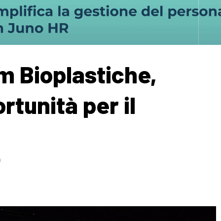
m Bioplastiche,
ortunità per il
0