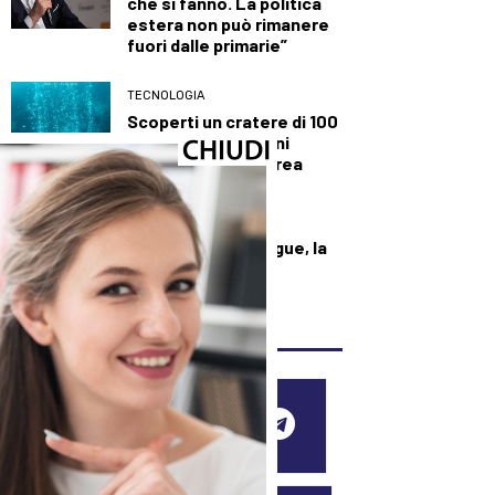
che si fanno. La politica
estera non può rimanere
fuori dalle primarie”
TECNOLOGIA
Scoperti un cratere di 100
metri e nuovi camini
idrotermali a Panarea
SALUTE E BENESSERE
Dall’Ebola alla Dengue, la
mappa dei focolai
dell’estate 2026
SEGUICI SUI SOCIAL