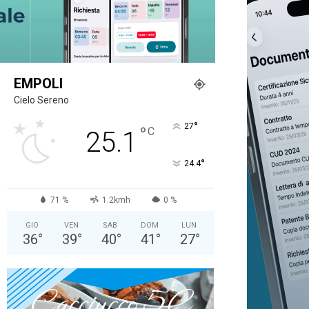
EMPOLI
Cielo Sereno
°
27
°
C
25.1
°
24.4
71 %
1.2kmh
0 %
GIO
VEN
SAB
DOM
LUN
36
°
39
°
40
°
41
°
27
°