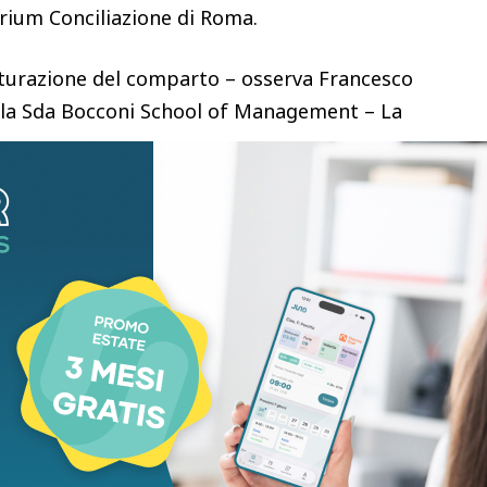
orium Conciliazione di Roma.
aturazione del comparto – osserva Francesco
 alla Sda Bocconi School of Management – La
all’Asia è certamente un fattore rilevante, ma il
 strategico della filiera. Se le bioplastiche
percepite come semplici commodity, sarà molto
 operano su scala e con costi inferiori. La
te invece nel valorizzarle come componenti di
mpre di più con settori ad alto valore aggiunto
eutica, dove sostenibilità, innovazione e qualità
 necessaria dall’evoluzione del contesto
iche biobased, ad esempio, i volumi prodotti in