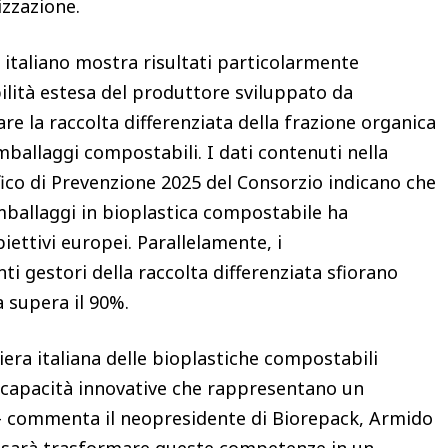
izzazione.
 italiano mostra risultati particolarmente
abilità estesa del produttore sviluppato da
are la raccolta differenziata della frazione organica
 imballaggi compostabili. I dati contenuti nella
fico di Prevenzione 2025 del Consorzio indicano che
 imballaggi in bioplastica compostabile ha
iettivi europei. Parallelamente, i
 gestori della raccolta differenziata sfiorano
a supera il 90%.
liera italiana delle bioplastiche compostabili
capacità innovative che rappresentano un
 – commenta il neopresidente di Biorepack, Armido
i sarà trasformare queste competenze in un