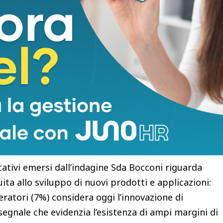
ni, passando da 0,8 a 2,5 milioni di tonnellate, con
a nel prossimo decennio. Una dinamica che rende
usivamente sul terreno dei prezzi. I numeri
no inoltre come il 2025 abbia rappresentato una
rescita continua. La filiera italiana delle
i 252 aziende, 2.838 addetti dedicati, 119.100
n fatturato complessivo di 656 milioni di euro.
diminuzione del numero di imprese (-9,4%),
to (-6,8%) e dei volumi produttivi (-2%).
pare destinata a svolgere un ruolo decisivo.
cativi emersi dall’indagine Sda Bocconi riguarda
uita allo sviluppo di nuovi prodotti e applicazioni:
ratori (7%) considera oggi l’innovazione di
egnale che evidenzia l’esistenza di ampi margini di