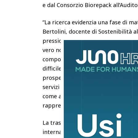
e dal Consorzio Biorepack all’Audit
“La ricerca evidenzia una fase di m
Bertolini, docente di Sostenibilità
pressione competitiva proveniente d
vero nodo riguarda il posizionamento
compostabili continuano a essere 
difficile competere con economie che
prospettiva più promettente consis
servizi ecosistemici e integrarle se
come alimentare, cosmetica e farmac
rappresentano elementi distintivi”.
La trasformazione è resa ancora più
internazionale. Nel caso delle plast