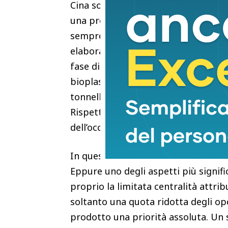
Cina sono triplicati in appena tre an
una previsione di ulteriore crescit
sempre più difficile competere escl
elaborati da Plastic Consult mostra
fase di consolidamento dopo anni di c
bioplastiche compostabili conta ogg
tonnellate di manufatti prodotti e u
Rispetto al 2024 si registrano una 
dell’occupazione (-2,6%), del fattura
In questo scenario, l’innovazione ap
Eppure uno degli aspetti più signifi
proprio la limitata centralità attrib
soltanto una quota ridotta degli ope
prodotto una priorità assoluta. Un s