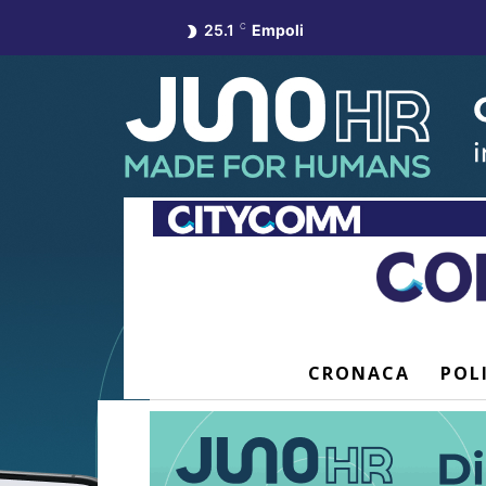
25.1
C
Empoli
CRONACA
POL