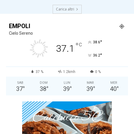
Carica altri
EMPOLI
Cielo Sereno
°
38.6
°
C
37.1
°
36.2
37 %
1.2kmh
0 %
SAB
DOM
LUN
MAR
MER
37
°
38
°
39
°
39
°
40
°