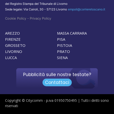
del Registro Stampa del Tribunale di Livorno
Sede legale: Via Cairoli, 30 - 57123 Livorno
empoli@corrieretoscano.it
-
Cookie Policy
Privacy Policy
AREZZO
MASSA CARRARA
FIRENZE
PISA
GROSSETO
PISTOIA
LIVORNO
PRATO
LUCCA
SIENA
Pubblicità sulle nostre testate?
Contattaci
Copyright © Citycomm - p.iva 01950750495 | Tutti i diritti sono
riservati