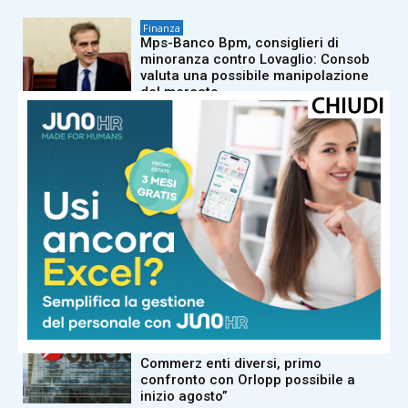
Finanza
Mps-Banco Bpm, consiglieri di
minoranza contro Lovaglio: Consob
valuta una possibile manipolazione
del mercato
Finanza
Borsa, il bilancio della settimana.
Consolidazione bancario, ma
l’effetto trimestrali affonda Stm
Finanza
Bce, Rosa: “Guerra e dazi terranno
alta l’inflazione, la pausa sui tassi
potrebbe essere breve”
Finanza
Unicredit, fonti tedesche: “Governo e
Commerz enti diversi, primo
confronto con Orlopp possibile a
inizio agosto”