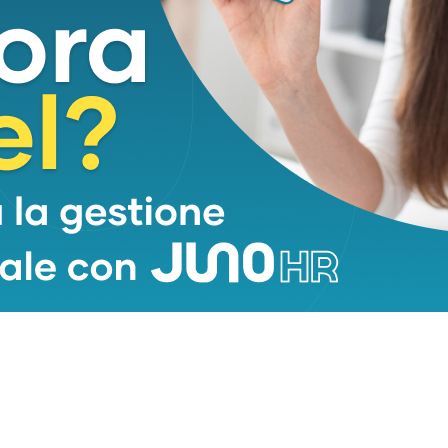
non solo tecnologico.
tti/?multipr=paymlinkIT
UTO PROMOZIONALE