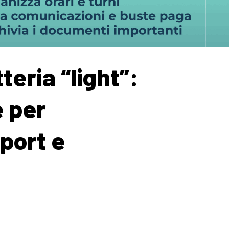
teria “light”:
e per
sport e