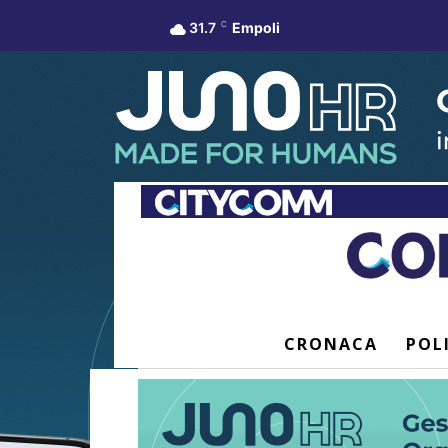
31.7
C
Empoli
CRONACA
POL