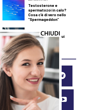
Testosterone e
spermatozoi in calo?
Cosa c’è di vero nello
“Spermageddon”
DEMOGRAFICA
Perché investire sui
ventenni triplica il
benessere di tutti
SEGUICI SUI SOCIAL