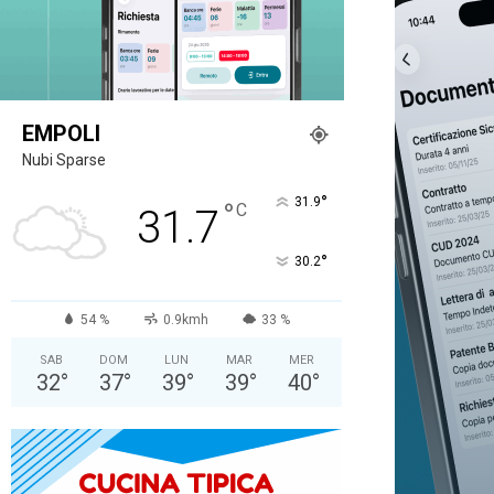
EMPOLI
Nubi Sparse
°
31.9
°
C
31.7
°
30.2
54 %
0.9kmh
33 %
SAB
DOM
LUN
MAR
MER
32
°
37
°
39
°
39
°
40
°