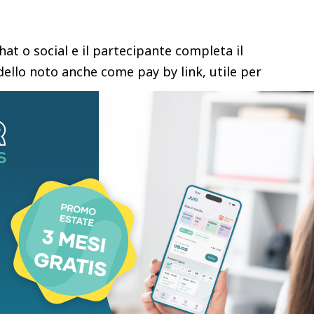
chat o social e il partecipante completa il
llo noto anche come pay by link, utile per
arre o pacchetti famiglia. Per gli organizzatori
assa nel momento di punta e avere un numero più
ertura.
 meno tempo speso a gestire resto e banconote,
. E a evento chiuso, una traccia digitale degli
ù rapidità, soprattutto quando l’organizzazione
dita. In un settore dove la differenza la fa la
o e sulla sicurezza, semplificare il pagamento può