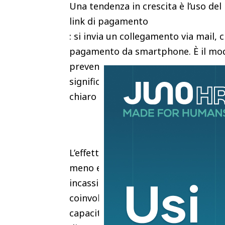
Una tendenza in crescita è l’uso del
link di pagamento
: si invia un collegamento via mail, 
pagamento da smartphone. È il mode
prevendite, quote di iscrizione, cap
significa ridurre la pressione in c
chiaro di adesioni già prima dell’ap
L’effetto si vede anche sul campo:
meno errori, più fluidità agli accessi
incassi aiuta a rendicontare con pi
coinvolge più persone e più punti ven
capacità di concentrarsi sul pubblic