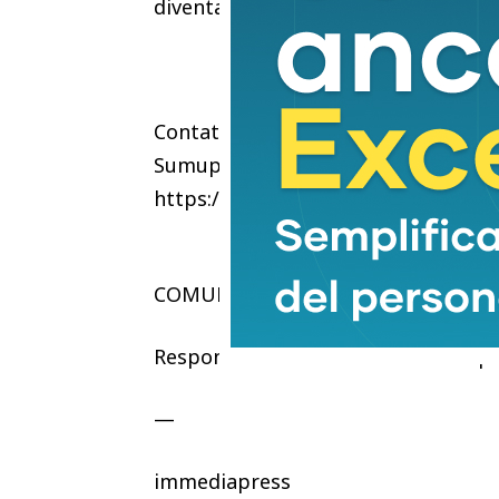
diventare un vantaggio operativo, 
Contatti:
Sumup
https://www.sumup.com/it-it/conta
COMUNICATO STAMPA – CONTEN
Responsabilità editoriale di Sumup
—
immediapress