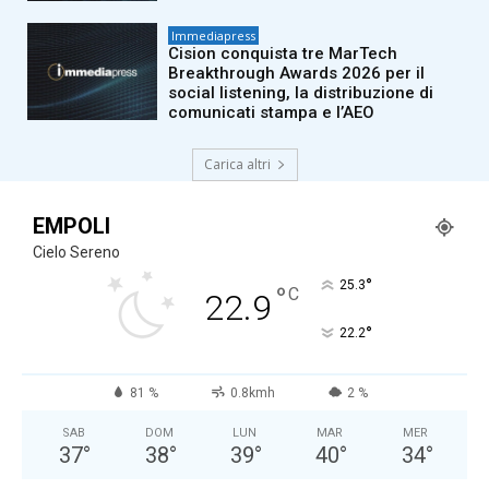
Immediapress
Cision conquista tre MarTech
Breakthrough Awards 2026 per il
social listening, la distribuzione di
comunicati stampa e l’AEO
Carica altri
EMPOLI
Cielo Sereno
°
25.3
°
C
22.9
°
22.2
81 %
0.8kmh
2 %
SAB
DOM
LUN
MAR
MER
37
°
38
°
39
°
40
°
34
°