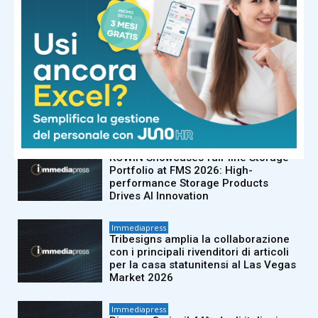
NOTIZIE CORRELATE
Immediapress
Eightco Holdings (NASDAQ: ORBS)
rende noto un portafoglio
complessivo di circa 378 milioni di
dollari, che comprende OpenAI,
Beast Industries, oltre 16.000 ETH e...
Immediapress
KOWIN Showcases full-line Storage
Portfolio at FMS 2026: High-
performance Storage Products
Drives AI Innovation
Immediapress
Tribesigns amplia la collaborazione
con i principali rivenditori di articoli
per la casa statunitensi al Las Vegas
Market 2026
Immediapress