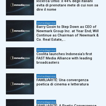
Ricerca Omio: il 44% degli italiani
evita di prenotare mete di cui non sa
dire il nome
Immediapress
Barry Gosin to Step Down as CEO of
Newmark Group Inc. at Year End; Will
Continue as Chairman of Newmark &
Co. Real Estate,...
Immediapress
Coolita launches Indonesia’s first
FAST Media Alliance with leading
broadcasters
Immediapress
FAMILIARITÉ: Una convergenza
poetica di cinema e letteratura
Immediapress
FAMILIARITÉ: A Poetic Convergence