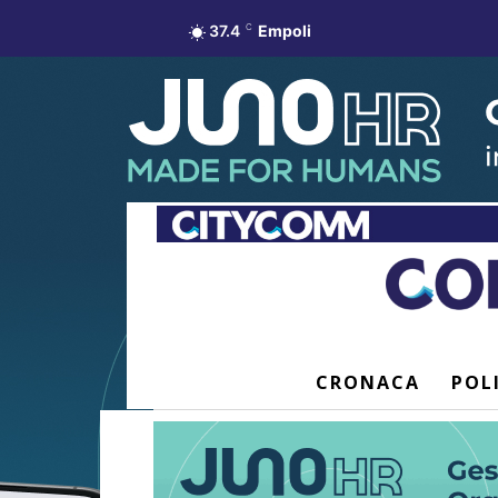
37.4
C
Empoli
CRONACA
POL