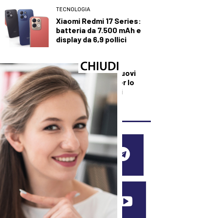
TECNOLOGIA
Xiaomi Redmi 17 Series:
batteria da 7.500 mAh e
display da 6,9 pollici
TECNOLOGIA
Creati quasi 700 nuovi
modelli cellulari per lo
sviluppo di farmaci
oncologici
SEGUICI SUI SOCIAL