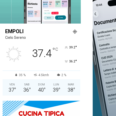
EMPOLI
Cielo Sereno
°
39.2
°
C
37.4
°
36.2
35 %
4.5kmh
2 %
VEN
SAB
DOM
LUN
MAR
37
°
36
°
40
°
39
°
38
°