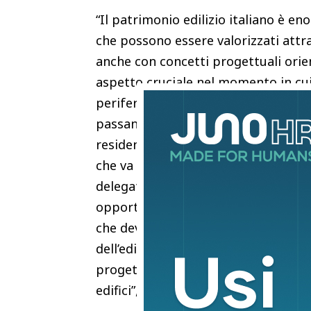
“Il patrimonio edilizio italiano è e
che possono essere valorizzati attr
anche con concetti progettuali orient
aspetto cruciale nel momento in cui
periferia, bisogna ricordare che gli
passano la maggior parte del loro t
residenziali, uffici o luoghi di lavoro
che va oltre i materiali e l’efficien
delegato di Velux Italia – è estre
opportunità. È necessario cominciare
che deve vivere all’interno delle ca
dell’edificio. In questo contesto, i
progettuali enormi, che consentono d
edifici”, conclude.