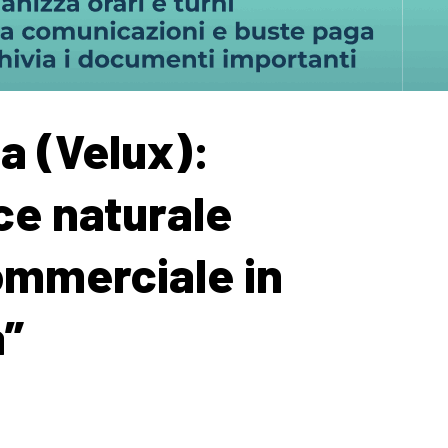
ia (Velux):
uce naturale
ommerciale in
a”