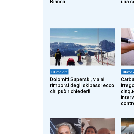
Bianca
una s
Ultima ora
Ultima 
Dolomiti Superski, via ai
Carbu
rimborsi degli skipass: ecco
irrego
chi può richiederli
cinqu
inter
contro