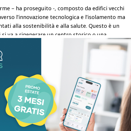
norme – ha proseguito -, composto da edifici vecchi
averso l’innovazione tecnologica e l’isolamento ma
ati alla sostenibilità e alla salute. Questo è un
 si va a rigenerare un centro storico o una
 edifici rappresentano gli spazi dove le persone
empo, a prescindere dal fatto che siano
. In quest’ottica, pensare all’edificio con una visione
za energetica – ha sottolineato l’amministratore
mamente importante e rappresenta una grande
 a ragionare dal punto di vista dell’utente finale
se, e non semplicemente in base all’estetica
 sottotetti e le coperture diventano opportunità
i portare luce e ventilazione all’interno degli