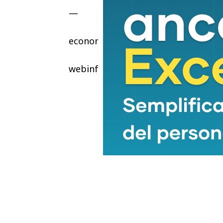
—
economia
webinfo@adnkronos.com (Web Info