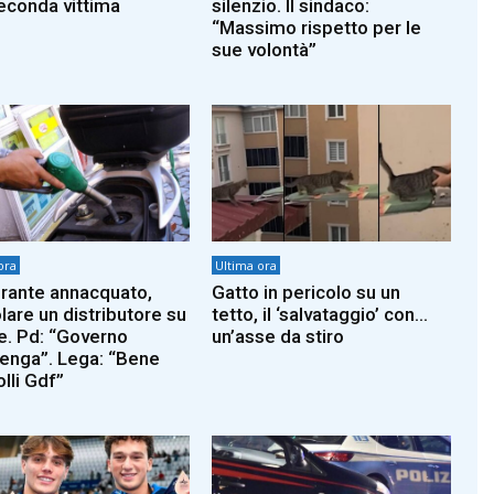
econda vittima
silenzio. Il sindaco:
“Massimo rispetto per le
sue volontà”
ora
Ultima ora
rante annacquato,
Gatto in pericolo su un
lare un distributore su
tetto, il ‘salvataggio’ con…
e. Pd: “Governo
un’asse da stiro
venga”. Lega: “Bene
lli Gdf”