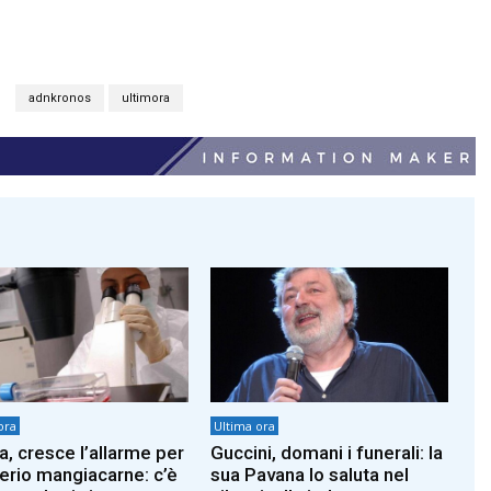
adnkronos
ultimora
ora
Ultima ora
a, cresce l’allarme per
Guccini, domani i funerali: la
terio mangiacarne: c’è
sua Pavana lo saluta nel