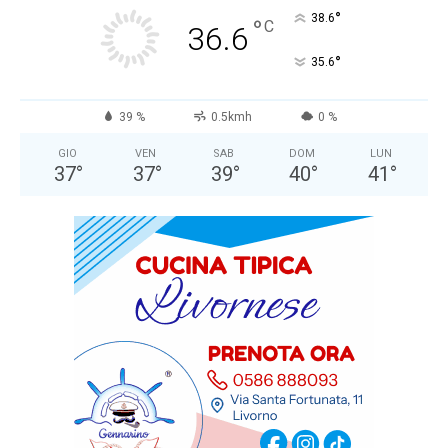
°
38.6
°
C
36.6
°
35.6
39 %
0.5kmh
0 %
GIO
VEN
SAB
DOM
LUN
37
°
37
°
39
°
40
°
41
°