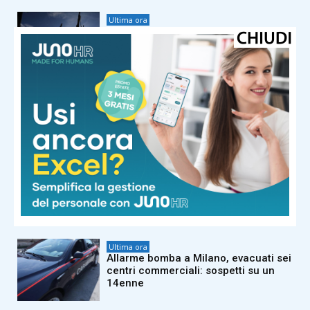
Ultima ora
Yemen, Houthi attaccano forze
governative: 45 morti
Ultima ora
Malgioglio, l’appello ai giovani: “Il
sole può uccidere, io potevo morire
per un melanoma”
Ultima ora
Ceuta, allarme del sindaco Vivas:
“Un’invasione, e non è finita”. Ue in
allerta per il 15 agosto
Ultima ora
Allarme bomba a Milano, evacuati sei
centri commerciali: sospetti su un
14enne