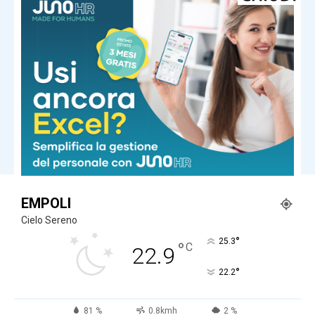
Ultima ora
Vitto e alloggio gratis sull’isola greca,
bisogna ‘solo’ occuparsi dei gatti
Ultima ora
Morto dopo un pestaggio a Pinarella
di Cervia: identificati e fermati
quattro giovani
Carica altri
EMPOLI
Cielo Sereno
°
25.3
°
C
22.9
°
22.2
81 %
0.8kmh
2 %