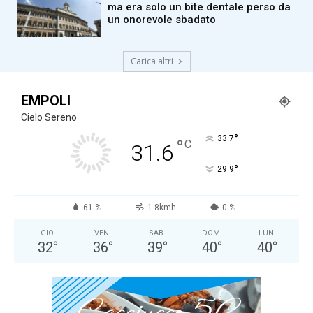
ma era solo un bite dentale perso da
un onorevole sbadato
Carica altri
EMPOLI
Cielo Sereno
°
33.7
°
C
31.6
°
29.9
61 %
1.8kmh
0 %
GIO
VEN
SAB
DOM
LUN
32
°
36
°
39
°
40
°
40
°