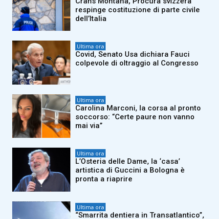
Crans Montana, Procura svizzera
respinge costituzione di parte civile
dell’Italia
Ultima ora
Covid, Senato Usa dichiara Fauci
colpevole di oltraggio al Congresso
Ultima ora
Carolina Marconi, la corsa al pronto
soccorso: “Certe paure non vanno
mai via”
Ultima ora
L’Osteria delle Dame, la ‘casa’
artistica di Guccini a Bologna è
pronta a riaprire
Ultima ora
“Smarrita dentiera in Transatlantico”,