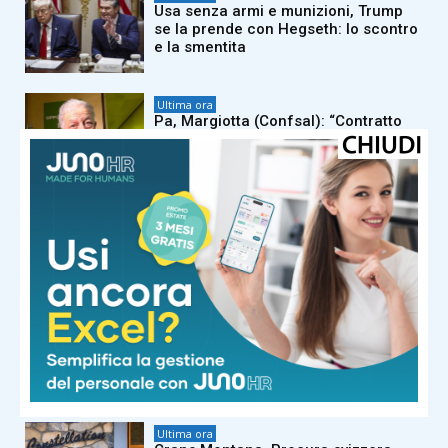
Usa senza armi e munizioni, Trump
se la prende con Hegseth: lo scontro
e la smentita
Ultima ora
Pa, Margiotta (Confsal): “Contratto
Funzioni Centrali 2025-2027 rafforza
salari, diritti e innovazione”
Ultima ora
Palermo: inaugurata la nuova
fermata di Amat
Ultima ora
Trentino, 13enne precipita sul
Latemar e muore
Ultima ora