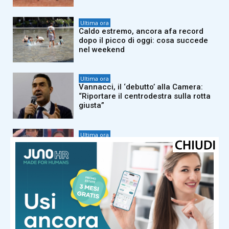
Ultima ora
Caldo estremo, ancora afa record
dopo il picco di oggi: cosa succede
nel weekend
Ultima ora
Vannacci, il ‘debutto’ alla Camera:
“Riportare il centrodestra sulla rotta
giusta”
Ultima ora
Il baseball femminile rinasce, ma
l’inno da incubo è il vero show
Ultima ora
“Ho dolori pazzeschi”, c’è un’anguilla
viva nell’intestino: il caso (quasi)
unico al mondo