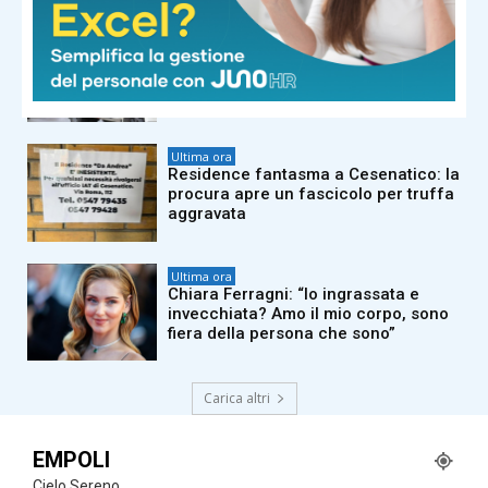
Ultima ora
Roma, incendio in appartamento:
morta una donna di 70 anni
Ultima ora
Residence fantasma a Cesenatico: la
procura apre un fascicolo per truffa
aggravata
Ultima ora
Chiara Ferragni: “Io ingrassata e
invecchiata? Amo il mio corpo, sono
fiera della persona che sono”
Carica altri
EMPOLI
Cielo Sereno