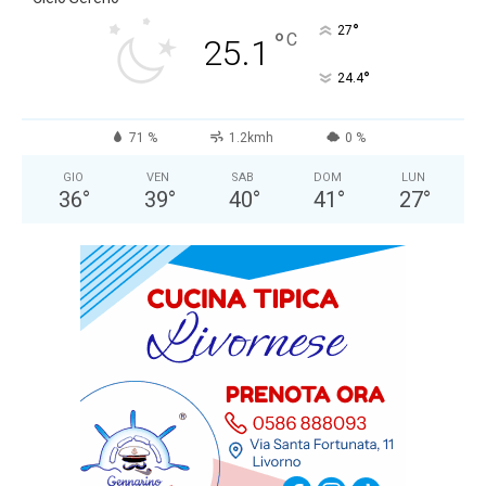
°
27
°
C
25.1
°
24.4
71 %
1.2kmh
0 %
GIO
VEN
SAB
DOM
LUN
36
°
39
°
40
°
41
°
27
°