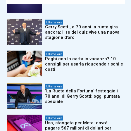
cha cha con Totò, De Sica e Sordi
Ultima ora
Gerry Scotti, a 70 anni la ruota gira
ancora: il re dei quiz vive una nuova
stagione d’oro
Ultima ora
Paghi con la carta in vacanza? 10
consigli per usarla riducendo rischi e
costi
Ultima ora
‘La Ruota della Fortuna’ festeggia i
70 anni di Gerry Scotti: oggi puntata
speciale
Ultima ora
Usa, stangata per Meta: dovrà
pagare 567 milioni di dollari per