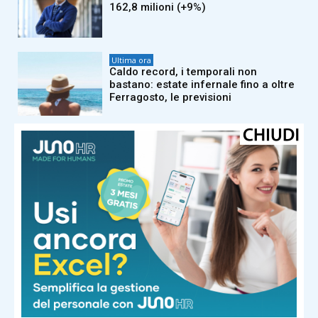
162,8 milioni (+9%)
Ultima ora
Caldo record, i temporali non
bastano: estate infernale fino a oltre
Ferragosto, le previsioni
Ultima ora
Iran, media: “Khamenei in condizioni
critiche, potrebbe essere in punto di
morte”
Ultima ora
Trump: “Favorevole a eventuale
incriminazione di Fauci”
Ultima ora
Addio ad Abbe Lane, regina del cha