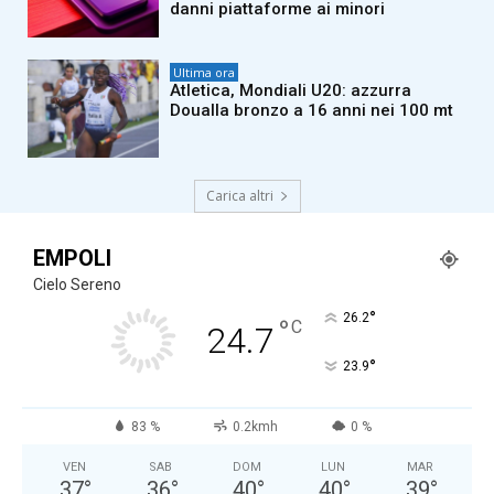
danni piattaforme ai minori
Ultima ora
Atletica, Mondiali U20: azzurra
Doualla bronzo a 16 anni nei 100 mt
Carica altri
EMPOLI
Cielo Sereno
°
26.2
°
C
24.7
°
23.9
83 %
0.2kmh
0 %
VEN
SAB
DOM
LUN
MAR
37
°
36
°
40
°
40
°
39
°