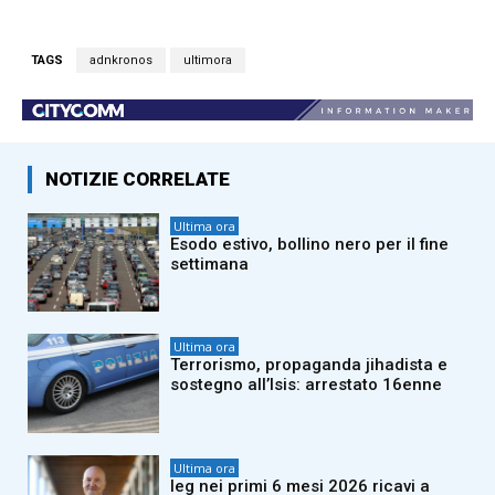
TAGS
adnkronos
ultimora
NOTIZIE CORRELATE
Ultima ora
Esodo estivo, bollino nero per il fine
settimana
Ultima ora
Terrorismo, propaganda jihadista e
sostegno all’Isis: arrestato 16enne
Ultima ora
Ieg nei primi 6 mesi 2026 ricavi a