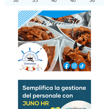
36
°
35
°
40
°
40
°
36
°