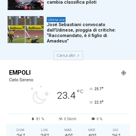
cambia classifica piloti
Ultima ora
José Sebastiani convocato
dall’Udinese, pioggia di critiche:
“Raccomandato, è il figlio di
Amadeus”
Carica altri
EMPOLI
Cielo Sereno
°
25.7
°
C
23.4
°
22.3
81 %
0.5kmh
0 %
DOM
LUN
MAR
MER
GIO