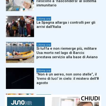
riescono a ‘nascondersi’ al sistema
immunitario
Ultima ora
La Spagna allarga i controlli per gli
arrivi dall’Italia
Ultima ora
Si tuffa e non riemerge più, militare
Usa morto nel lago di Barcis:
prestava servizio alla base di Aviano
Ultima ora
“Non è un aereo, non sono stelle”, il
‘treno di luci’ in cielo: il mistero dell’8
agosto
Ultima ora
SuperEnalotto, estrazione e numeri
vincenti di oggi 8 agosto: a Melfi