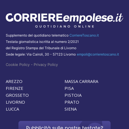
Supplemento del quotidiano telematico
CorriereToscano.it
Testata giornalistica iscritta al numero 2/2021
del Registro Stampa del Tribunale di Livorno
Sede legale: Via Cairoli, 30 - 57123 Livorno
empoli@corrieretoscano.it
-
Cookie Policy
Privacy Policy
AREZZO
MASSA CARRARA
FIRENZE
PISA
GROSSETO
PISTOIA
LIVORNO
PRATO
LUCCA
SIENA
Pubblicità sulle nostre testate?