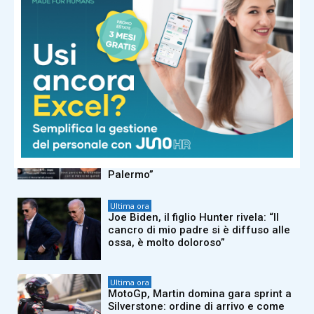
centrato il 5+1 da 650mila euro
Ultima ora
Comunali a Milano, Vannacci: “Il
nostro candidato sindaco è Carmelo
Burgio”
Ultima ora
Eruzione Etna, l’attore Filippo Laganà:
“Bloccato a Catania senza farmaci,
chiesti 700 euro per arrivare a
Palermo”
Ultima ora
Joe Biden, il figlio Hunter rivela: “Il
cancro di mio padre si è diffuso alle
ossa, è molto doloroso”
Ultima ora
MotoGp, Martin domina gara sprint a
Silverstone: ordine di arrivo e come