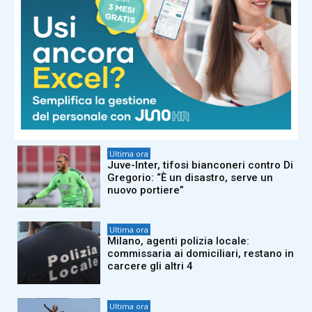
Ultima ora
Spagna, arrivi da Italia senza
documenti: cosa succede ai
viaggiatori
Ultima ora
Paltrinieri svela la profezia: “Una
donna con il rosario mi ha detto che
avrei vinto due medaglie agli Europei”
Ultima ora
Juve-Inter, tifosi bianconeri contro Di
Gregorio: “È un disastro, serve un
nuovo portiere”
Ultima ora
Milano, agenti polizia locale:
commissaria ai domiciliari, restano in
carcere gli altri 4
Ultima ora