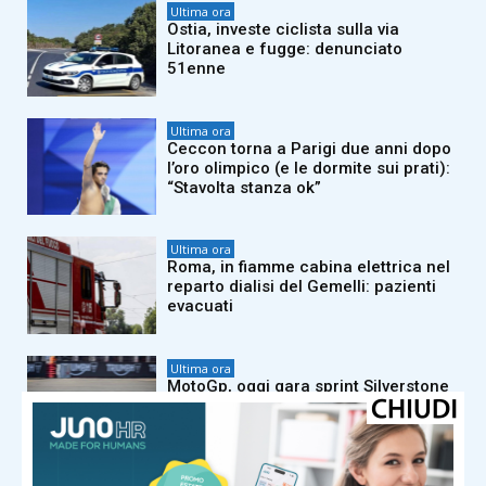
Ultima ora
Ostia, investe ciclista sulla via
Litoranea e fugge: denunciato
51enne
Ultima ora
Ceccon torna a Parigi due anni dopo
l’oro olimpico (e le dormite sui prati):
“Stavolta stanza ok”
Ultima ora
Roma, in fiamme cabina elettrica nel
reparto dialisi del Gemelli: pazienti
evacuati
Ultima ora
MotoGp, oggi gara sprint Silverstone
– Diretta