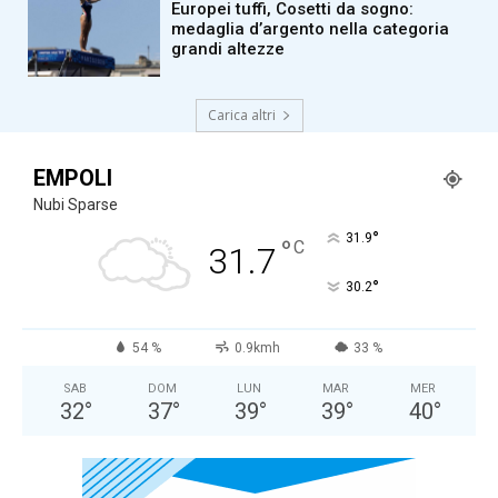
Europei tuffi, Cosetti da sogno:
medaglia d’argento nella categoria
grandi altezze
Carica altri
EMPOLI
Nubi Sparse
°
31.9
°
C
31.7
°
30.2
54 %
0.9kmh
33 %
SAB
DOM
LUN
MAR
MER
32
°
37
°
39
°
39
°
40
°