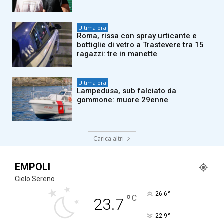
Ultima ora
Roma, rissa con spray urticante e
bottiglie di vetro a Trastevere tra 15
ragazzi: tre in manette
Ultima ora
Lampedusa, sub falciato da
gommone: muore 29enne
Carica altri
EMPOLI
Cielo Sereno
°
26.6
°
C
23.7
°
22.9