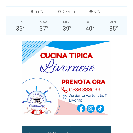
83 %
0.4kmh
0 %
LUN
MAR
MER
GIO
VEN
36
°
37
°
39
°
40
°
35
°