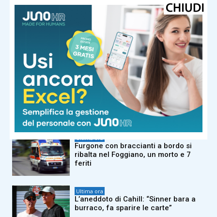
quando è collassato: portato in
ospedale
Ultima ora
Bambino non vuole di allacciarsi la
cintura prima del decollo, volo
cancellato
Ultima ora
Sinner salta il Masters 1000 di
Cincinnati: “Problema al ginocchio
destro”
Ultima ora
Furgone con braccianti a bordo si
ribalta nel Foggiano, un morto e 7
feriti
Ultima ora
L’aneddoto di Cahill: “Sinner bara a
burraco, fa sparire le carte”