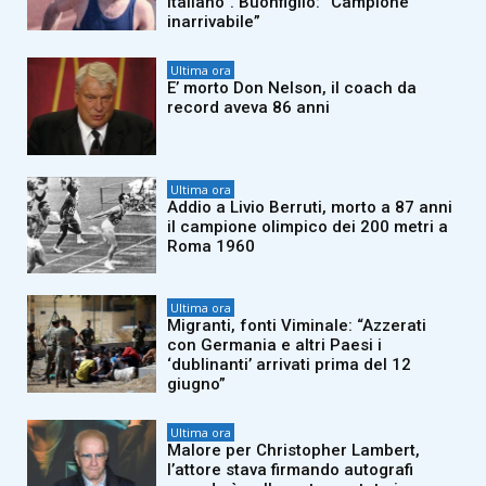
italiano”. Buonfiglio: “Campione
inarrivabile”
Ultima ora
E’ morto Don Nelson, il coach da
record aveva 86 anni
Ultima ora
Addio a Livio Berruti, morto a 87 anni
il campione olimpico dei 200 metri a
Roma 1960
Ultima ora
Migranti, fonti Viminale: “Azzerati
con Germania e altri Paesi i
‘dublinanti’ arrivati prima del 12
giugno”
Ultima ora
Malore per Christopher Lambert,
l’attore stava firmando autografi