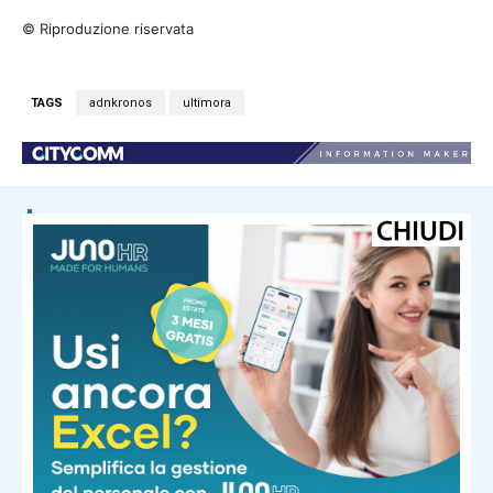
© Riproduzione riservata
TAGS
adnkronos
ultimora
NOTIZIE CORRELATE
Ultima ora
MotoGp, oggi gara sprint Silverstone
– Diretta
Ultima ora
Spagna, arrivi da Italia senza
documenti: cosa succede ai
viaggiatori