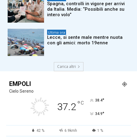
Spagna, controlli in vigore per arrivi
da Italia. Media: “Possibili anche su
intero volo”
Ultima ora
Lecce, si sente male mentre nuota
con gli amici: morto 19enne
Carica altri
EMPOLI
Cielo Sereno
°
38.4
°
C
37.2
°
34.9
42 %
6.9kmh
1 %