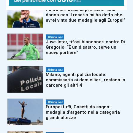
Ultima ora
Paltrinieri svela la profezia: “Una
donna con il rosario mi ha detto che
avrei vinto due medaglie agli Europei”
Ultima ora
Juve-Inter, tifosi bianconeri contro Di
Gregorio: “È un disastro, serve un
nuovo portiere”
Ultima ora
Milano, agenti polizia locale:
commissaria ai domiciliari, restano in
carcere gli altri 4
Ultima ora
Europei tuffi, Cosetti da sogno:
medaglia d’argento nella categoria
grandi altezze