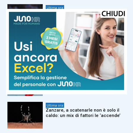
Ultima ora
Sorpresa a Montreal, Zverev subito
eliminato
Ultima ora
In ferie senza e-mail e chat? Ecco
come organizzarsi per staccare
davvero la spina dal lavoro
Ultima ora
Iran, Teheran punta tutto su controllo
Stretto Hormuz: ma è una
scommessa rischiosa
Ultima ora
Zanzare, a scatenarle non è solo il
caldo: un mix di fattori le ‘accende’