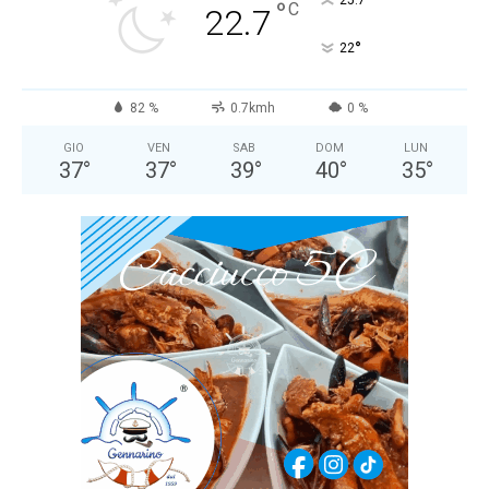
°
25.7
°
C
22.7
°
22
82 %
0.7kmh
0 %
GIO
VEN
SAB
DOM
LUN
37
°
37
°
39
°
40
°
35
°