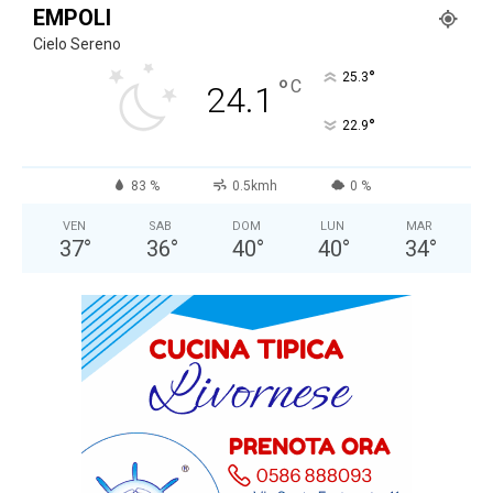
EMPOLI
Cielo Sereno
°
25.3
°
C
24.1
°
22.9
83 %
0.5kmh
0 %
VEN
SAB
DOM
LUN
MAR
37
°
36
°
40
°
40
°
34
°