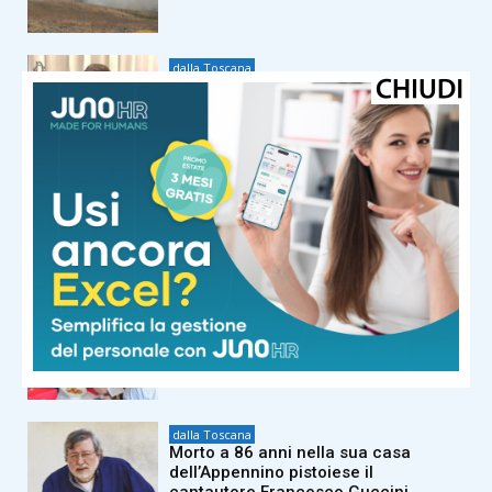
dalla Toscana
Conte in commissione Covid:
“Scavate pure, non troverete niente
di illecito su di me. Meloni mi diede
del criminale”
dalla Toscana
La composizione dei gironi di Serie D:
tutti i derby regionali del Girone E e le
avversarie di Pistoiese e Pontedera
dalla Toscana
Il Sangiovese in Canada: il Consorzio
Chianti vola in Nordamerica per
formare gli esperti del settore
dalla Toscana
Morto a 86 anni nella sua casa
dell’Appennino pistoiese il