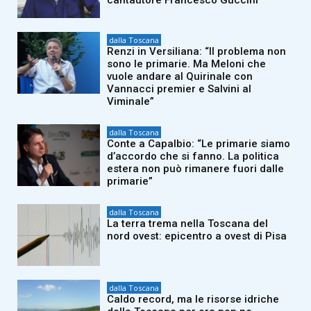
cantautore Francesco Guccini
dalla Toscana
Renzi in Versiliana: “Il problema non
sono le primarie. Ma Meloni che
vuole andare al Quirinale con
Vannacci premier e Salvini al
Viminale”
dalla Toscana
Conte a Capalbio: “Le primarie siamo
d’accordo che si fanno. La politica
estera non può rimanere fuori dalle
primarie”
dalla Toscana
La terra trema nella Toscana del
nord ovest: epicentro a ovest di Pisa
dalla Toscana
Caldo record, ma le risorse idriche