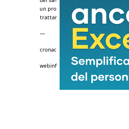
del sangue. A svolgere il naturale ri
un processo che avviene continuame
trattamenti miracolosi”, conclude 
—
cronaca
webinfo@adnkronos.com (Web Info