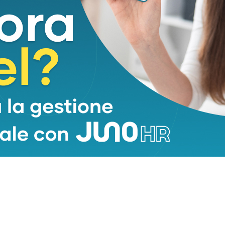
cambio delle cellule ematiche è il midollo osseo. È
nte e che non può essere sostituito da
Pane.
)