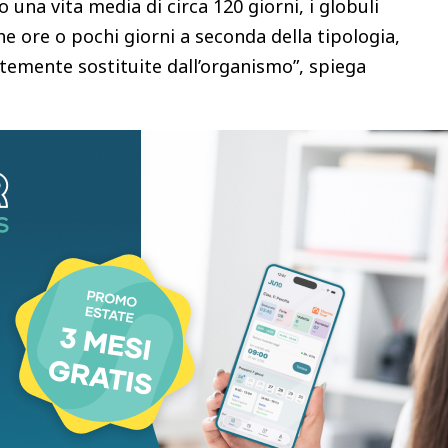
 una vita media di circa 120 giorni, i globuli
e ore o pochi giorni a seconda della tipologia,
temente sostituite dall’organismo”, spiega
circolano online sulla presunta capacità della
 medicale (Gae) di “ringiovanire il sangue”.
 avverte l’ematologo – Non mi sorprende che
i social, ma è preoccupante che ci sia chi ci crede
i di basi scientifiche”.
nto è legato al progressivo rallentamento di alcuni
macchinari o procedure in grado di ‘ringiovanire’ il
azione in alcune patologie infiammatorie o
lla a che vedere con un presunto ringiovanimento