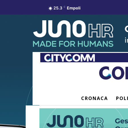
25.3
C
Empoli
CRONACA
POL