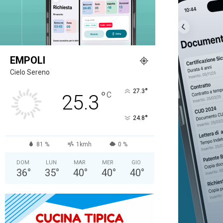
EMPOLI
Cielo Sereno
°
27.3
°
C
25.3
°
24.8
81 %
1kmh
0 %
DOM
LUN
MAR
MER
GIO
36
°
35
°
40
°
40
°
40
°