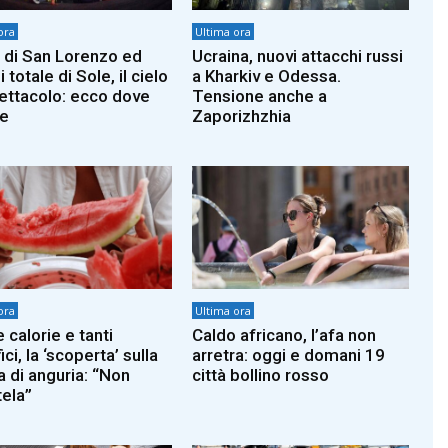
ora
Ultima ora
 di San Lorenzo ed
Ucraina, nuovi attacchi russi
i totale di Sole, il cielo
a Kharkiv e Odessa.
ettacolo: ecco dove
Tensione anche a
e
Zaporizhzhia
ora
Ultima ora
 calorie e tanti
Caldo africano, l’afa non
ci, la ‘scoperta’ sulla
arretra: oggi e domani 19
a di anguria: “Non
città bollino rosso
tela”