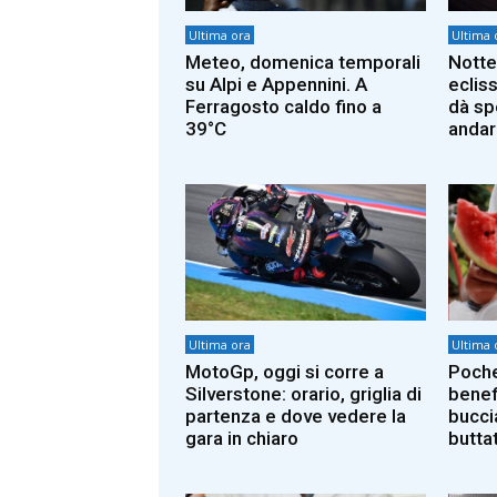
Ultima ora
Ultima 
Meteo, domenica temporali
Notte
su Alpi e Appennini. A
ecliss
Ferragosto caldo fino a
dà sp
39°C
andar
Ultima ora
Ultima 
MotoGp, oggi si corre a
Poche
Silverstone: orario, griglia di
benefi
partenza e dove vedere la
bucci
gara in chiaro
butta