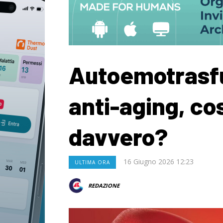
Autoemotrasfu
anti-aging, co
davvero?
16 Giugno 2026 12:23
ULTIMA ORA
REDAZIONE