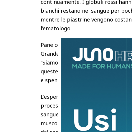
continuamente. I globuli rossi hanno
bianchi restano nel sangue per poch
mentre le piastrine vengono costan
l’ematologo.
Pane commenta anche le notizie che 
Grande autoemotrasfusione con ozono
“Siamo di fronte a una fake news –
queste informazioni si diffondano su
e spende denaro per trattamenti priv
L’esperto ricorda che “l’invecchiame
processi biologici, ma non esistono 
sangue. L’ozonoterapia trova applic
muscolo-scheletriche, ma non ha nu