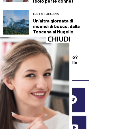
(solo per le donne)
DALLA TOSCANA
Un’altra giornata di
incendi di bosco, dalla
Toscana al Mugello
DEMOGRAFICA
Testosterone e
spermatozoi in calo?
Cosa c’è di vero nello
“Spermageddon”
SEGUICI SUI SOCIAL