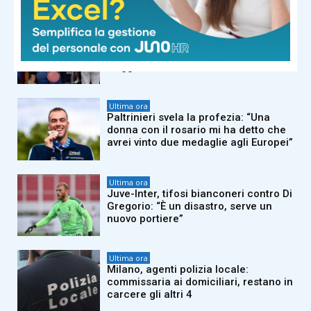
Ultima ora
Spagna, arrivi da Italia senza
documenti: cosa succede ai
viaggiatori
Ultima ora
Paltrinieri svela la profezia: “Una
donna con il rosario mi ha detto che
avrei vinto due medaglie agli Europei”
Ultima ora
Juve-Inter, tifosi bianconeri contro Di
Gregorio: “È un disastro, serve un
nuovo portiere”
Ultima ora
Milano, agenti polizia locale:
commissaria ai domiciliari, restano in
carcere gli altri 4