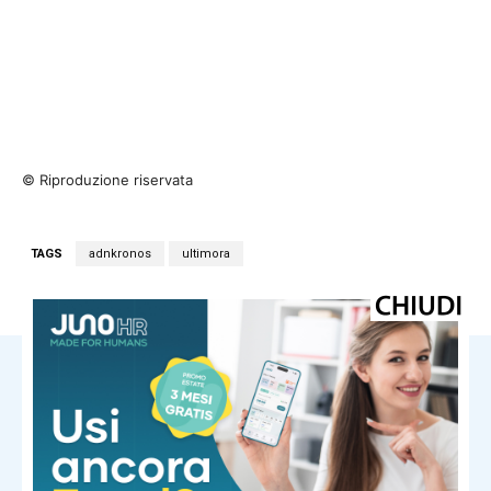
© Riproduzione riservata
TAGS
adnkronos
ultimora
NOTIZIE CORRELATE
Ultima ora
MotoGp, oggi gara sprint Silverstone
– Diretta