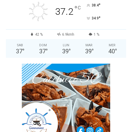
°
38.4
°
C
37.2
°
34.9
42 %
6.9kmh
1 %
SAB
DOM
LUN
MAR
MER
37
°
37
°
39
°
39
°
40
°