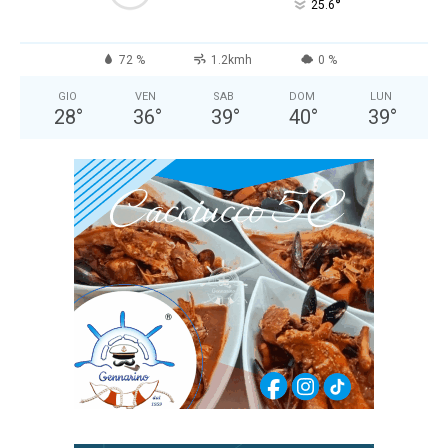
°
25.6
72 %
1.2kmh
0 %
GIO
VEN
SAB
DOM
LUN
28
°
36
°
39
°
40
°
39
°