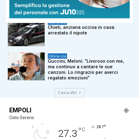
privata
Ultima ora
Chieti, anziana uccisa in casa:
arrestato il nipote
Ultima ora
Guccini, Meloni: “Livoroso con me,
ma continuo a cantare le sue
canzoni. Lo ringrazio per averci
regalato emozioni”
Carica altri
EMPOLI
Cielo Sereno
°
28.7
°
C
27.3