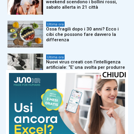
weekend scendono i bollini rossi,
sabato allerta in 21 città
Ultima ora
Ossa fragili dopo i 30 anni? Ecco i
cibi che possono fare davvero la
differenza
Ultima ora
Nuovi virus creati con l’intelligenza
artificiale: “E’ una svolta per produrre
farmaci e terapie”
Ultima ora
SuperEnalotto, numeri combinazione
vincente oggi 6 agosto
Ultima ora
Sabato a Roma i funerali del marito
della ministra Roccella in forma