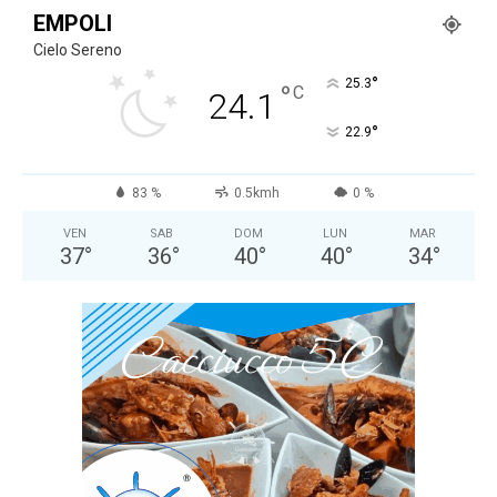
EMPOLI
Cielo Sereno
°
25.3
°
C
24.1
°
22.9
83 %
0.5kmh
0 %
VEN
SAB
DOM
LUN
MAR
37
°
36
°
40
°
40
°
34
°