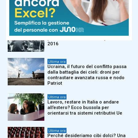
condizionata: ecco quali
climatizzatori scelgono gli italiani
Ultima ora
Tra bambini e ragazzi in aumento uso
psicofarmaci, consumi triplicati dal
2016
Ultima ora
Ucraina, il futuro del conflitto passa
dalla battaglia dei cieli: droni per
contrastare avanzata russa e nodo
Patriot
Ultima ora
Lavoro, restare in Italia o andare
all’estero? Ecco bussola per
orientarsi tra sistemi retributivi Ue
Ultima ora
Perché desideriamo cibi dolci? Una