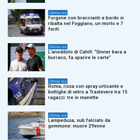
Ultima ora
Furgone con braccianti a bordo si
ribalta nel Foggiano, un morto e 7
feriti
Ultima ora
L’aneddoto di Cahill: “Sinner bara a
burraco, fa sparire le carte”
Ultima ora
Roma, rissa con spray urticante e
bottiglie di vetro a Trastevere tra 15
ragazzi: tre in manette
Ultima ora
Lampedusa, sub falciato da
gommone: muore 29enne