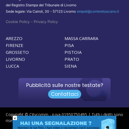
del Registro Stampa del Tribunale di Livorno
Sede legale: Via Cairoli, 30 - 57123 Livorno
empoli@corrieretoscano.it
-
Cookie Policy
Privacy Policy
AREZZO
MASSA CARRARA
FIRENZE
PISA
GROSSETO
PISTOIA
LIVORNO
PRATO
LUCCA
SIENA
Pubblicità sulle nostre testate?
Contattaci
Copyright © Citycomm - p.iva 01950750495 | Tutti i diritti sono
×
riservati