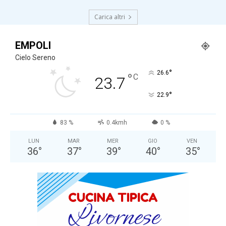
Carica altri
EMPOLI
Cielo Sereno
°
26.6
°
C
23.7
°
22.9
83 %
0.4kmh
0 %
LUN
MAR
MER
GIO
VEN
36
°
37
°
39
°
40
°
35
°