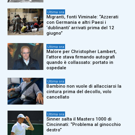
Ultima ora
Migranti, fonti Viminale: “Azzerati
con Germania e altri Paesi i
‘dublinanti’ arrivati prima del 12
giugno”
Ultima ora
Malore per Christopher Lambert,
l’attore stava firmando autografi
quando è collassato: portato in
ospedale
Ultima ora
Bambino non vuole di allacciarsi la
cintura prima del decollo, volo
cancellato
Ultima ora
Sinner salta il Masters 1000 di
Cincinnati: “Problema al ginocchio
destro”