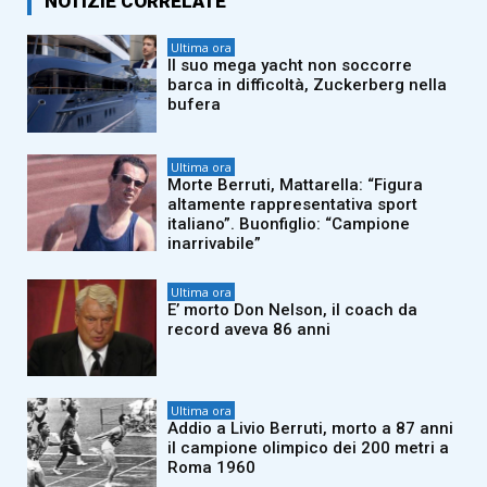
NOTIZIE CORRELATE
Ultima ora
Il suo mega yacht non soccorre
barca in difficoltà, Zuckerberg nella
bufera
Ultima ora
Morte Berruti, Mattarella: “Figura
altamente rappresentativa sport
italiano”. Buonfiglio: “Campione
inarrivabile”
Ultima ora
E’ morto Don Nelson, il coach da
record aveva 86 anni
Ultima ora
Addio a Livio Berruti, morto a 87 anni
il campione olimpico dei 200 metri a
Roma 1960