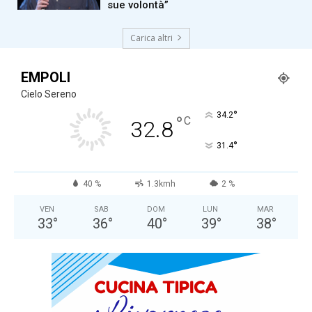
sue volontà”
Carica altri
EMPOLI
Cielo Sereno
°
34.2
°
C
32.8
°
31.4
40 %
1.3kmh
2 %
VEN
SAB
DOM
LUN
MAR
33
°
36
°
40
°
39
°
38
°