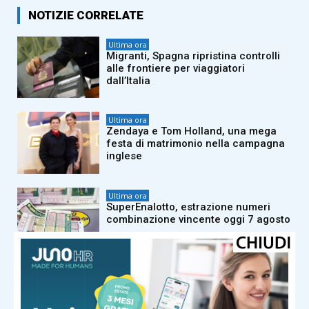
NOTIZIE CORRELATE
Ultima ora
Migranti, Spagna ripristina controlli
alle frontiere per viaggiatori
dall’Italia
Ultima ora
Zendaya e Tom Holland, una mega
festa di matrimonio nella campagna
inglese
Ultima ora
SuperEnalotto, estrazione numeri
combinazione vincente oggi 7 agosto
Ultima ora
Paura a Polignano a Mare, turista
resta bloccata sulla scogliera di
Lama Monachile: voleva fare una