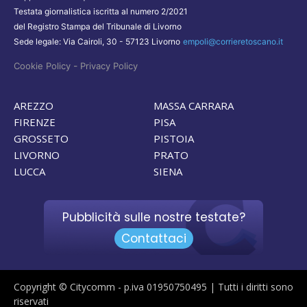
Testata giornalistica iscritta al numero 2/2021
del Registro Stampa del Tribunale di Livorno
Sede legale: Via Cairoli, 30 - 57123 Livorno
empoli@corrieretoscano.it
-
Cookie Policy
Privacy Policy
AREZZO
MASSA CARRARA
FIRENZE
PISA
GROSSETO
PISTOIA
LIVORNO
PRATO
LUCCA
SIENA
Pubblicità sulle nostre testate?
Contattaci
Copyright © Citycomm - p.iva 01950750495 | Tutti i diritti sono
riservati