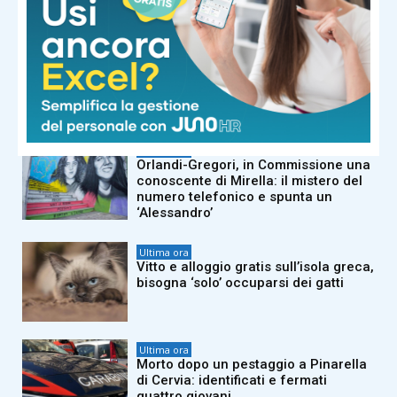
foto
Ultima ora
Invasione record di locuste, milioni di
insetti oscurano il cielo. E il web
grida alla ‘piaga biblica’
Ultima ora
Orlandi-Gregori, in Commissione una
conoscente di Mirella: il mistero del
numero telefonico e spunta un
‘Alessandro’
Ultima ora
Vitto e alloggio gratis sull’isola greca,
bisogna ‘solo’ occuparsi dei gatti
Ultima ora
Morto dopo un pestaggio a Pinarella
di Cervia: identificati e fermati
quattro giovani